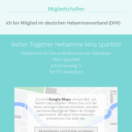
Mitgliedschaften
Ich bin Mitglied im deutschen Hebammenverband (DHV)
Better Together Hebamme Nina Sparfeld
Hebamme im Gesundheitszentrum Nastätten
Nina Sparfeld
Johannesweg 5
56355 Nastätten
Es wird
Google Maps
verwendet, um
Karten darzustellen. Wenn Sie sich die
Karte anzeigen lassen möchten, werden
personenbezogene Daten an Google
übermittelt. Weitere Informationen
entnehmen Sie bitte der
Datenschutzerklärung bei Google
.
Akzeptieren und Karte anzeigen