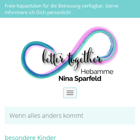
Freie Kapazitäten für die Betreuung verfügbar. Gerne
informiere ich Dich persönlich!
Toggle
navigation
Wenn alles anders kommt
besondere Kinder